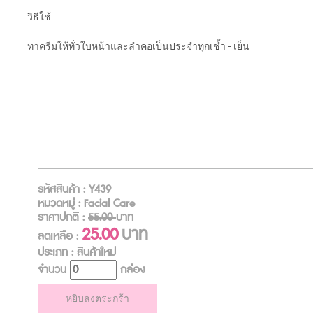
วิธีใช้
ทาครีมให้ทั่วใบหน้าและลำคอเป็นประจำทุกเช้ำ - เย็น
รหัสสินค้า : Y439
หมวดหมู่ : Facial Care
ราคาปกติ :
55.00
บาท
25.00
บาท
ลดเหลือ :
ประเภท : สินค้าใหม่
จำนวน
กล่อง
หยิบลงตระกร้า