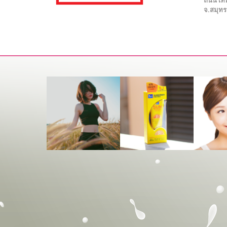
ถนน เทพ
จ.สมุท