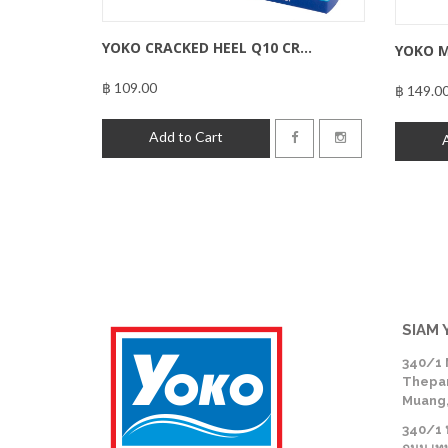
YOKO CRACKED HEEL Q10 CR...
YOKO M
฿ 109.00
฿109.00
฿ 149.0
Add to Cart
SIAM 
340/1 
Thepar
Muang,
340/1 หม