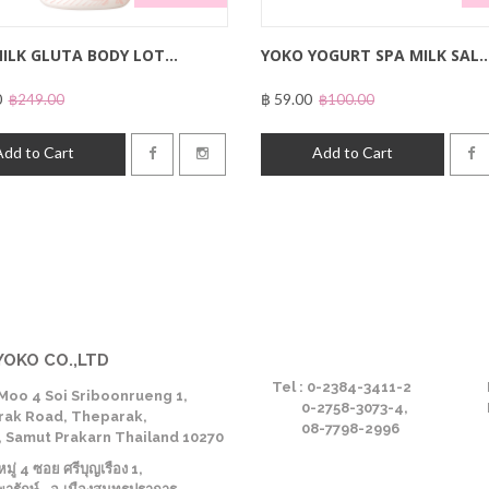
ILK GLUTA BODY LOT...
YOKO YOGURT SPA MILK SAL..
0
฿ 59.00
฿249.00
฿100.00
Add to Cart
Add to Cart
YOKO CO.,LTD
Tel : 0-2384-3411-2
Moo 4 Soi Sriboonrueng 1,
0-2758-3073-4,
ak Road, Theparak,
08-7798-2996
 Samut Prakarn Thailand 10270
ู่ 4 ซอย ศรีบุญเรือง 1,