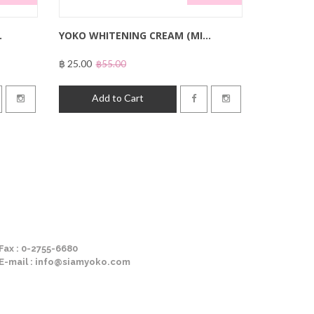
.
YOKO WHITENING CREAM (MI...
฿ 25.00
฿55.00
Add to Cart
Fax : 0-2755-6680
E-mail : info@siamyoko.com