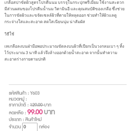
เกลือสปาขัดผิวสูตรโปรตีนนม บรรจุในกระปุกพรีเมี่ยม ใช้งานสะดวก
มีส่วนผสมของโปรตีนน้ำนม วิตามินอี และคุณสมบัติของเกลือ ซึ่งช่วย
ในการขัดผิวและขจัดเซลล์ผิวที่ตายให้หลุดออก ช่วยทำให้ผิวแลดู
กระจ่างใสและสะอาด สดใสเนียนนุ่ม น่าสัมผัส
วิธีใช้
เทเกลือลงบนฝ่ามือพอประมาณขัดลงบนผิวที่เปียกเป็นวงกลมเบา ๆ ทิ้ง
ไว้ประมาณ 3 นาที แล้วจึงล้างออกด้วยน้ำสะอาด จากนั้นทำความ
สะอาดร่างกายตามปกติ
รหัสสินค้า : Y603
หมวดหมู่ :
ราคาปกติ :
129.00
บาท
99.00
บาท
ลดเหลือ :
ประเภท : สินค้าใหม่
จำนวน
กล่อง