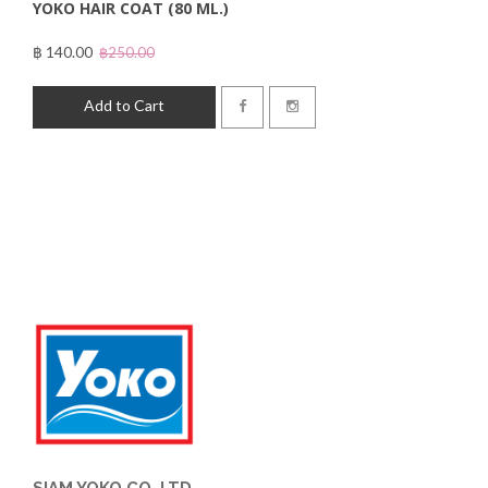
YOKO HAIR COAT (80 ML.)
฿ 140.00
฿250.00
Add to Cart
SIAM YOKO CO.,LTD