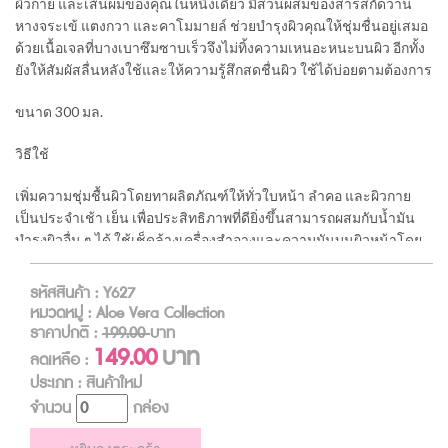
ผิวกาย และเส้นผมของคุณในหนึ่งเดียว มีส่วนผสมของสารสกัดว่าน
หางจระเข้ แตงกวา และคาโมมายล์ ช่วยบำรุงผิวคุณให้ชุ่มชื่นอยู่เสมอ
ด้วยเนื้อเจลที่บางเบาซึมซาบเร็วจึงไม่ทิ้งความเหนอะหนะบนผิว อีกทั้ง
ยังให้สัมผัสลื่นหลังใช้และให้ความรู้สึกสดชื่นผิว ใช้ได้บ่อยตามต้องการ
ขนาด 300 มล.
วิธีใช้
เพิ่มความชุ่มชื้นผิวโดยทาผลิตภัณฑ์ให้ทั่วใบหน้า ลำคอ และผิวกาย
เป็นประจำเช้า เย็น เพื่อประสิทธิภาพที่ดียิ่งขึ้นสามารถผสมกับน้ำมัน
บำรุงผิวอื่น ๆ ได้ ใช้เช็ดล้างเครื่องสำอางและความมันบนผิวหน้าโดย
ทาผลิตภัณฑ์ให้ทั่วใบหน้า ใช้สำลีเช็คให้สะอาดจากนั้นทำความสะอาด
ผิวหน้าตามปกติ ทาผลิตภัณฑ์ให้ทั่วผิวหลังจากออกแดดเพื่อปลอบ
รหัสสินค้า : Y627
ประโลมผิว และลดการระคายเคืองผิวจากแสงแดด ลดอาการบวมของ
หมวดหมู่ : Aloe Vera Collection
ผิวบริเวณเปลือกตา โดยวางสำลีที่ชุบผลิตภัณฑ์บนเปลือกตาสักครู่เพื่อ
ราคาปกติ :
199.00
บาท
เพิ่มความชุ่มชื้นแก่ผิว ใช้ผลิตภัณฑ์ทาผิวก่อนการโกนขนช่วยให้ผิว
149.00
บาท
ลดเหลือ :
เรียบเนียน ชุ่มชื่น ลดการระคายเคือง ใช้หมักผมประมาณ 5 นาทีหลัง
ประเภท : สินค้าใหม่
จากทำความสะอาดเส้นผมและล้างออก เพิ่มความชุ่มชื้นและประกาย
จำนวน
กล่อง
เงางามแก่เส้นผม