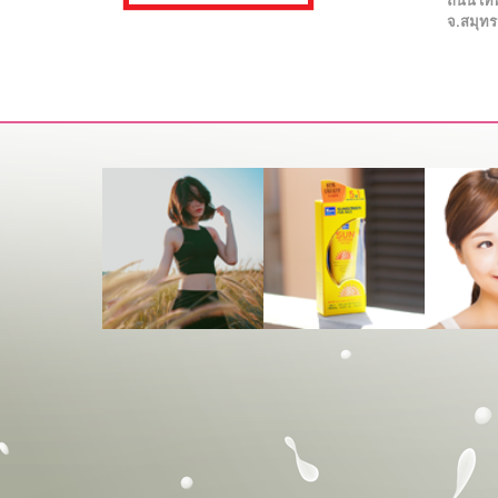
ถนน เทพ
จ.สมุท