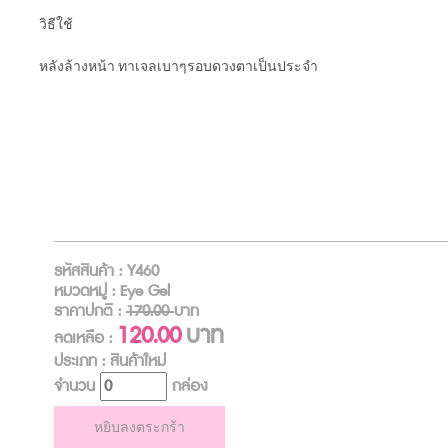
วิธีใช้
หลังล้างหน้า ทาเจลเบาๆรอบดวงตาเป็นประจำ
รหัสสินค้า : Y460
หมวดหมู่ : Eye Gel
ราคาปกติ :
170.00
บาท
120.00
บาท
ลดเหลือ :
ประเภท : สินค้าใหม่
จำนวน
กล่อง
หยิบลงตระกร้า