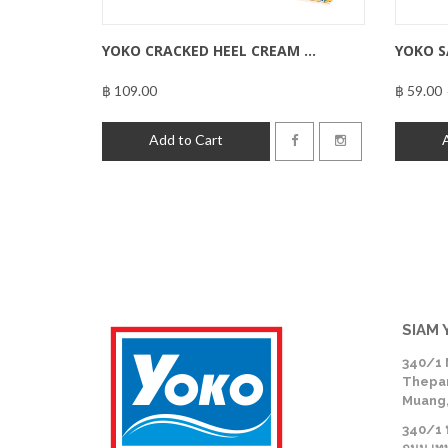
YOKO CRACKED HEEL CREAM ...
YOKO S
฿ 109.00
฿ 59.00
฿109.00
Add to Cart
SIAM 
340/1 
Thepar
Muang,
340/1 หม