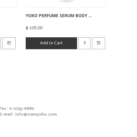
YOKO PERFUME SERUM BODY ...
฿ 109.00
฿109.00
Add to Cart
Fax : 0-2755-6680
E-mail : info@siamyoko.com