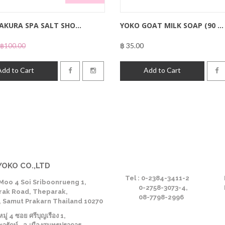
AKURA SPA SALT SHO...
YOKO GOAT MILK SOAP (90 ...
฿ 35.00
฿100.00
฿35.00
Add to Cart
Add to Cart
YOKO CO.,LTD
Tel : 0-2384-3411-2
Moo 4 Soi Sriboonrueng 1,
0-2758-3073-4,
ak Road, Theparak,
08-7798-2996
 Samut Prakarn Thailand 10270
ู่ 4 ซอย ศรีบุญเรือง 1,